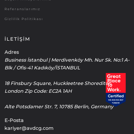
Referanslarımız
Gizlilik Politikası
İLETIŞIM
Adres
Business İstanbul | Merdivenköy Mh. Nur Sk. No:1 A-
Blk / Ofis-41 Kadıköy/İSTANBUL
18 Finsbury Square, Huckleetree Shoreditch,
London Zip Code: EC2A 1AH
Alte Potsdamer Str. 7, 10785 Berlin, Germany
E-Posta
kariyer@avdcg.com