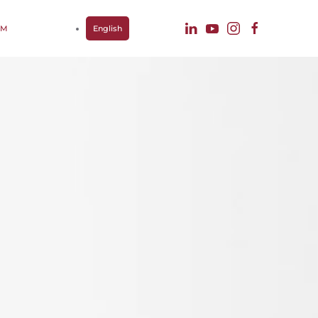
IM
English