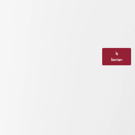
İş
İlanları