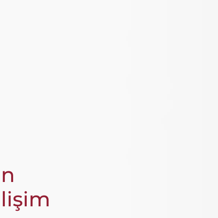
in
işim